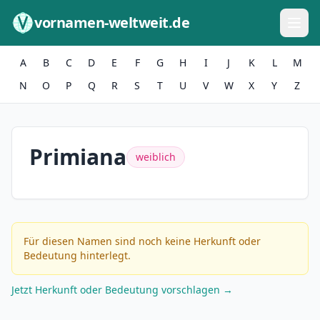
Zum Inhalt springen
vornamen-weltweit.de
A
B
C
D
E
F
G
H
I
J
K
L
M
N
O
P
Q
R
S
T
U
V
W
X
Y
Z
Primiana
weiblich
Für diesen Namen sind noch keine Herkunft oder
Bedeutung hinterlegt.
Jetzt Herkunft oder Bedeutung vorschlagen →