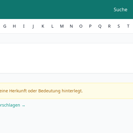
Suche
G
H
I
J
K
L
M
N
O
P
Q
R
S
T
eine Herkunft oder Bedeutung hinterlegt.
orschlagen →