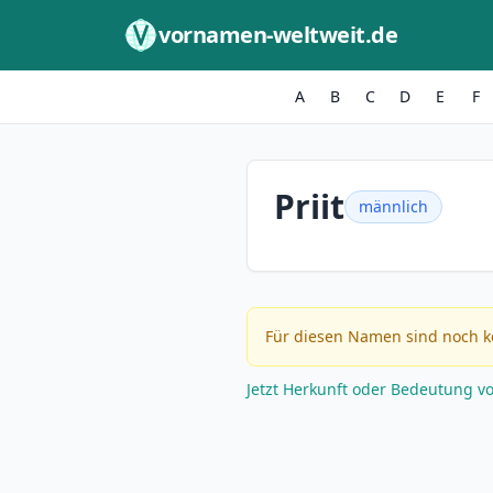
Zum Inhalt springen
vornamen-weltweit.de
A
B
C
D
E
F
Priit
männlich
Für diesen Namen sind noch k
Jetzt Herkunft oder Bedeutung v