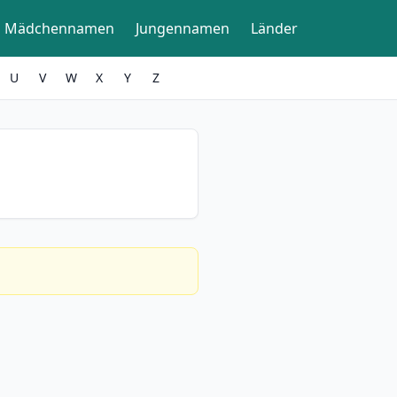
Mädchennamen
Jungennamen
Länder
U
V
W
X
Y
Z