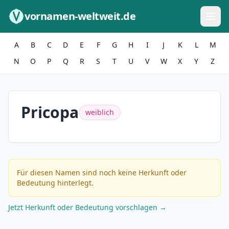
Zum Inhalt springen
vornamen-weltweit.de
A
B
C
D
E
F
G
H
I
J
K
L
M
N
O
P
Q
R
S
T
U
V
W
X
Y
Z
Pricopa
weiblich
Für diesen Namen sind noch keine Herkunft oder
Bedeutung hinterlegt.
Jetzt Herkunft oder Bedeutung vorschlagen →