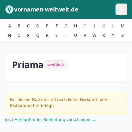
Zum Inhalt springen
vornamen-weltweit.de
A
B
C
D
E
F
G
H
I
J
K
L
M
N
O
P
Q
R
S
T
U
V
W
X
Y
Z
Priama
weiblich
Für diesen Namen sind noch keine Herkunft oder
Bedeutung hinterlegt.
Jetzt Herkunft oder Bedeutung vorschlagen →