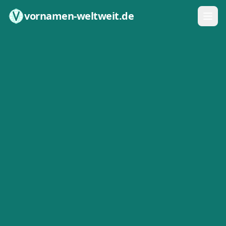
Zum Inhalt springen
vornamen-weltweit.de