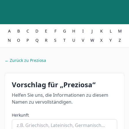
A
B
C
D
E
F
G
H
I
J
K
L
M
N
O
P
Q
R
S
T
U
V
W
X
Y
Z
← Zurück zu Preziosa
Vorschlag für „Preziosa“
Helfen Sie uns, die Informationen zu diesem
Namen zu vervollständigen.
Herkunft