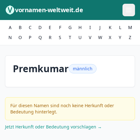
Zum Inhalt springen
vornamen-weltweit.de
A
B
C
D
E
F
G
H
I
J
K
L
M
N
O
P
Q
R
S
T
U
V
W
X
Y
Z
Premkumar
männlich
Für diesen Namen sind noch keine Herkunft oder
Bedeutung hinterlegt.
Jetzt Herkunft oder Bedeutung vorschlagen →