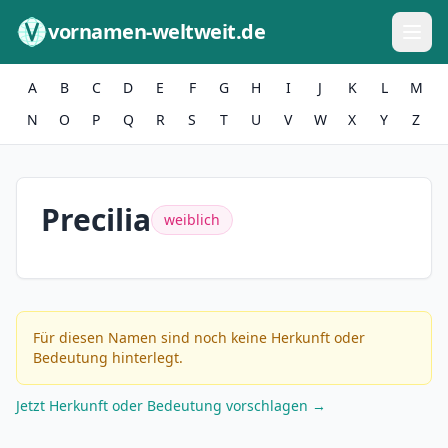
Zum Inhalt springen
vornamen-weltweit.de
A
B
C
D
E
F
G
H
I
J
K
L
M
N
O
P
Q
R
S
T
U
V
W
X
Y
Z
Precilia
weiblich
Für diesen Namen sind noch keine Herkunft oder
Bedeutung hinterlegt.
Jetzt Herkunft oder Bedeutung vorschlagen →