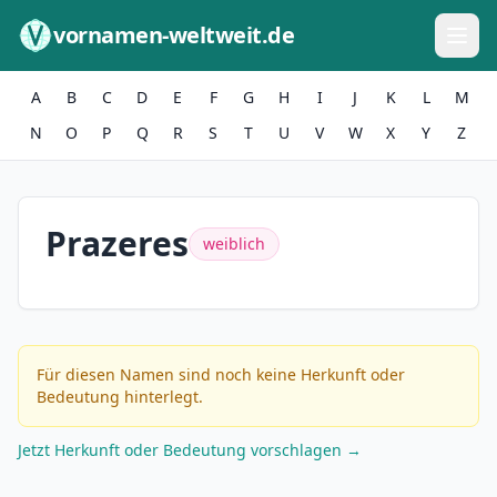
Zum Inhalt springen
vornamen-weltweit.de
A
B
C
D
E
F
G
H
I
J
K
L
M
N
O
P
Q
R
S
T
U
V
W
X
Y
Z
Prazeres
weiblich
Für diesen Namen sind noch keine Herkunft oder
Bedeutung hinterlegt.
Jetzt Herkunft oder Bedeutung vorschlagen →