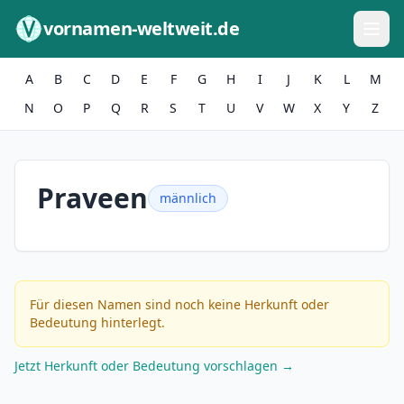
Zum Inhalt springen
vornamen-weltweit.de
A
B
C
D
E
F
G
H
I
J
K
L
M
N
O
P
Q
R
S
T
U
V
W
X
Y
Z
Praveen
männlich
Für diesen Namen sind noch keine Herkunft oder
Bedeutung hinterlegt.
Jetzt Herkunft oder Bedeutung vorschlagen →