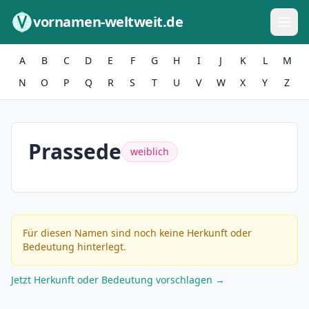
Zum Inhalt springen
vornamen-weltweit.de
A
B
C
D
E
F
G
H
I
J
K
L
M
N
O
P
Q
R
S
T
U
V
W
X
Y
Z
Prassede
weiblich
Für diesen Namen sind noch keine Herkunft oder
Bedeutung hinterlegt.
Jetzt Herkunft oder Bedeutung vorschlagen →