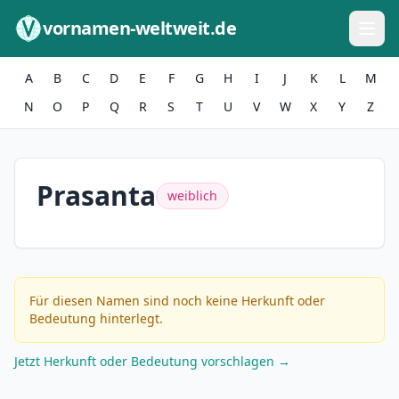
Zum Inhalt springen
vornamen-weltweit.de
A
B
C
D
E
F
G
H
I
J
K
L
M
N
O
P
Q
R
S
T
U
V
W
X
Y
Z
Prasanta
weiblich
Für diesen Namen sind noch keine Herkunft oder
Bedeutung hinterlegt.
Jetzt Herkunft oder Bedeutung vorschlagen →