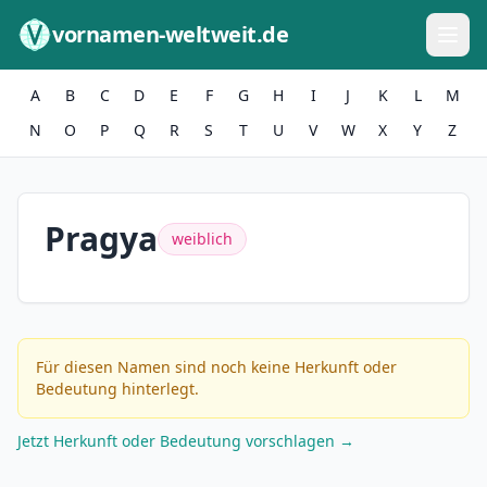
Zum Inhalt springen
vornamen-weltweit.de
A
B
C
D
E
F
G
H
I
J
K
L
M
N
O
P
Q
R
S
T
U
V
W
X
Y
Z
Pragya
weiblich
Für diesen Namen sind noch keine Herkunft oder
Bedeutung hinterlegt.
Jetzt Herkunft oder Bedeutung vorschlagen →