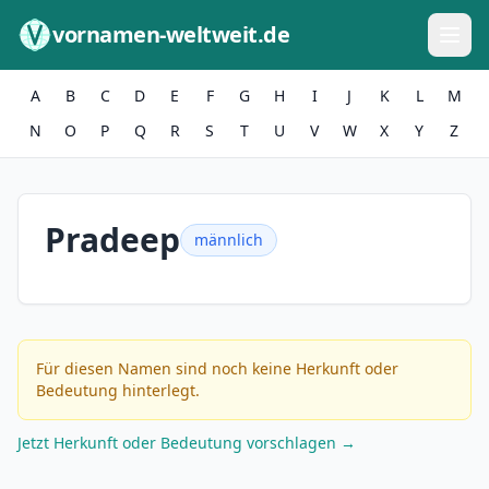
Zum Inhalt springen
vornamen-weltweit.de
A
B
C
D
E
F
G
H
I
J
K
L
M
N
O
P
Q
R
S
T
U
V
W
X
Y
Z
Pradeep
männlich
Für diesen Namen sind noch keine Herkunft oder
Bedeutung hinterlegt.
Jetzt Herkunft oder Bedeutung vorschlagen →