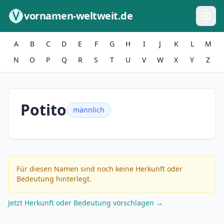
Zum Inhalt springen
vornamen-weltweit.de
A
B
C
D
E
F
G
H
I
J
K
L
M
N
O
P
Q
R
S
T
U
V
W
X
Y
Z
Potito
männlich
Für diesen Namen sind noch keine Herkunft oder
Bedeutung hinterlegt.
Jetzt Herkunft oder Bedeutung vorschlagen →