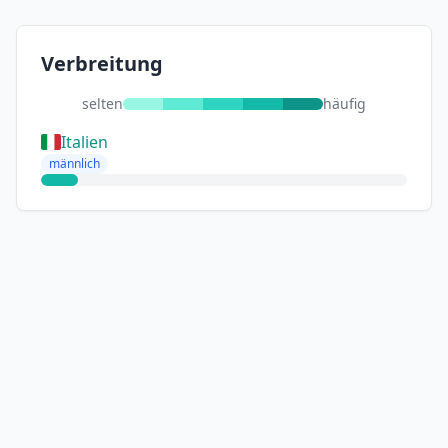
Verbreitung
selten
häufig
Italien
männlich