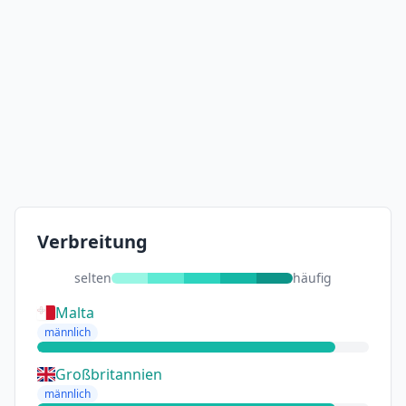
Verbreitung
selten
häufig
Malta
männlich
Großbritannien
männlich