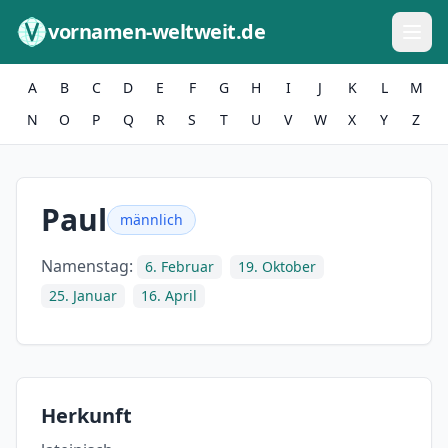
Zum Inhalt springen
vornamen-weltweit.de
A
B
C
D
E
F
G
H
I
J
K
L
M
N
O
P
Q
R
S
T
U
V
W
X
Y
Z
Paul
männlich
Namenstag:
6. Februar
19. Oktober
25. Januar
16. April
Herkunft