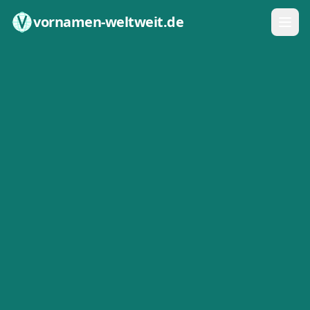
Zum Inhalt springen
vornamen-weltweit.de