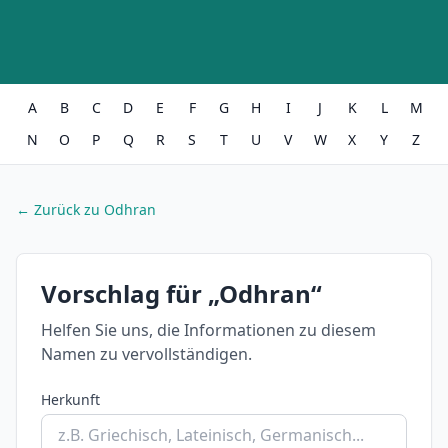
A
B
C
D
E
F
G
H
I
J
K
L
M
N
O
P
Q
R
S
T
U
V
W
X
Y
Z
← Zurück zu Odhran
Vorschlag für „Odhran“
Helfen Sie uns, die Informationen zu diesem
Namen zu vervollständigen.
Herkunft