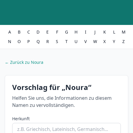
A
B
C
D
E
F
G
H
I
J
K
L
M
N
O
P
Q
R
S
T
U
V
W
X
Y
Z
← Zurück zu Noura
Vorschlag für „Noura“
Helfen Sie uns, die Informationen zu diesem
Namen zu vervollständigen.
Herkunft