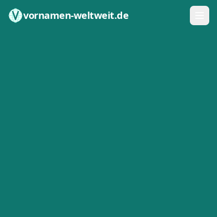
Zum Inhalt springen
vornamen-weltweit.de