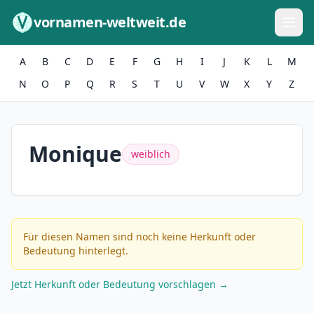
Zum Inhalt springen
vornamen-weltweit.de
A
B
C
D
E
F
G
H
I
J
K
L
M
N
O
P
Q
R
S
T
U
V
W
X
Y
Z
Monique
weiblich
Für diesen Namen sind noch keine Herkunft oder
Bedeutung hinterlegt.
Jetzt Herkunft oder Bedeutung vorschlagen →