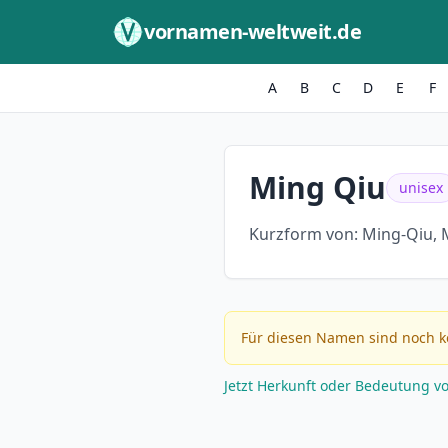
Zum Inhalt springen
vornamen-weltweit.de
A
B
C
D
E
F
Ming Qiu
unisex
Kurzform von:
Ming-Qiu, 
Für diesen Namen sind noch k
Jetzt Herkunft oder Bedeutung v