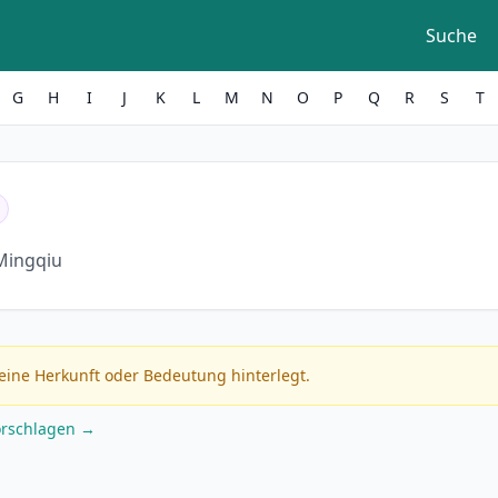
Suche
G
H
I
J
K
L
M
N
O
P
Q
R
S
T
Mingqiu
eine Herkunft oder Bedeutung hinterlegt.
orschlagen →