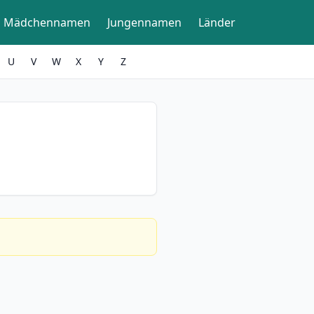
Mädchennamen
Jungennamen
Länder
U
V
W
X
Y
Z