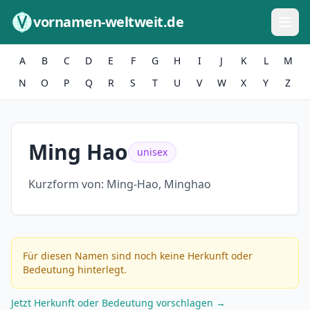
Zum Inhalt springen
vornamen-weltweit.de
A
B
C
D
E
F
G
H
I
J
K
L
M
N
O
P
Q
R
S
T
U
V
W
X
Y
Z
Ming Hao
unisex
Kurzform von:
Ming-Hao, Minghao
Für diesen Namen sind noch keine Herkunft oder
Bedeutung hinterlegt.
Jetzt Herkunft oder Bedeutung vorschlagen →