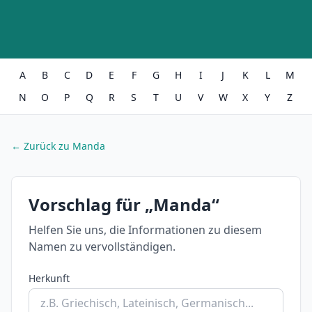
A
B
C
D
E
F
G
H
I
J
K
L
M
N
O
P
Q
R
S
T
U
V
W
X
Y
Z
← Zurück zu Manda
Vorschlag für „Manda“
Helfen Sie uns, die Informationen zu diesem
Namen zu vervollständigen.
Herkunft