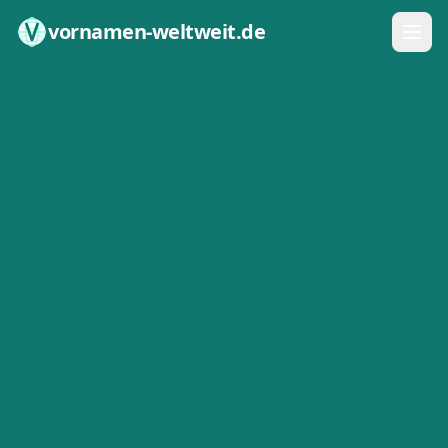
Zum Inhalt springen
vornamen-weltweit.de