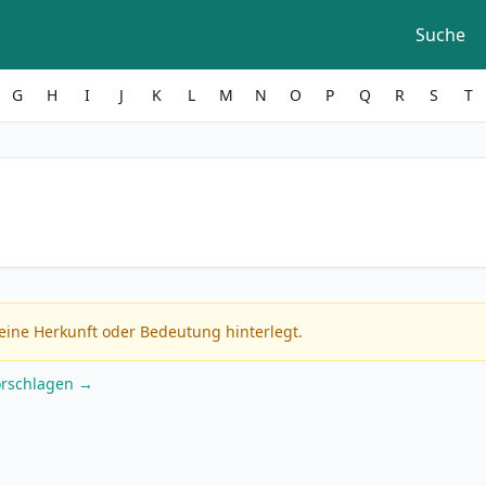
Suche
G
H
I
J
K
L
M
N
O
P
Q
R
S
T
eine Herkunft oder Bedeutung hinterlegt.
orschlagen →