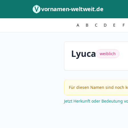
Zum Inhalt springen
vornamen-weltweit.de
A
B
C
D
E
F
Lyuca
weiblich
Für diesen Namen sind noch k
Jetzt Herkunft oder Bedeutung v