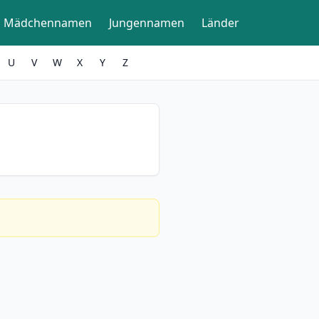
Mädchennamen
Jungennamen
Länder
U
V
W
X
Y
Z