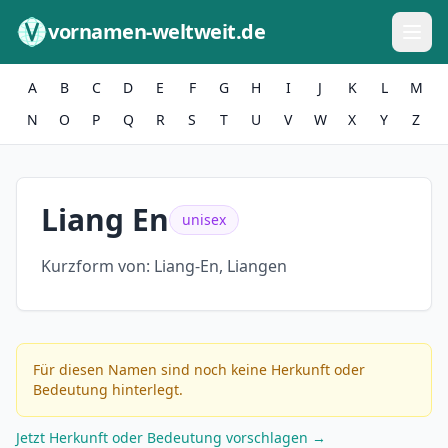
Zum Inhalt springen
vornamen-weltweit.de
A
B
C
D
E
F
G
H
I
J
K
L
M
N
O
P
Q
R
S
T
U
V
W
X
Y
Z
Liang En
unisex
Kurzform von:
Liang-En, Liangen
Für diesen Namen sind noch keine Herkunft oder
Bedeutung hinterlegt.
Jetzt Herkunft oder Bedeutung vorschlagen →