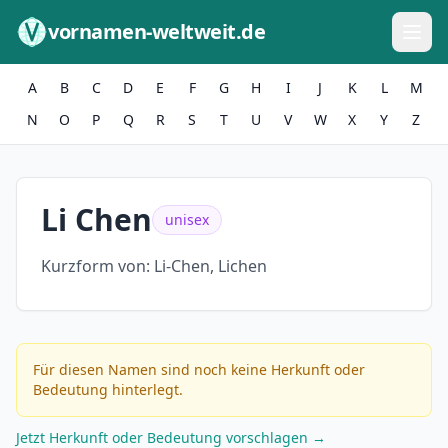
Zum Inhalt springen
vornamen-weltweit.de
A
B
C
D
E
F
G
H
I
J
K
L
M
N
O
P
Q
R
S
T
U
V
W
X
Y
Z
Li Chen
unisex
Kurzform von:
Li-Chen, Lichen
Für diesen Namen sind noch keine Herkunft oder
Bedeutung hinterlegt.
Jetzt Herkunft oder Bedeutung vorschlagen →