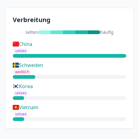
Verbreitung
selten
häufig
China
unisex
Schweden
weiblich
Korea
unisex
Vietnam
unisex