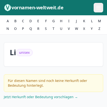
Zum Inhalt springen
vornamen-weltweit.de
A
B
C
D
E
F
G
H
I
J
K
L
M
N
O
P
Q
R
S
T
U
V
W
X
Y
Z
Li
unisex
Für diesen Namen sind noch keine Herkunft oder
Bedeutung hinterlegt.
Jetzt Herkunft oder Bedeutung vorschlagen →