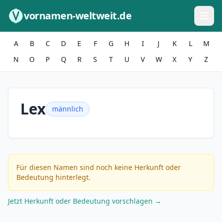
Zum Inhalt springen
vornamen-weltweit.de
A
B
C
D
E
F
G
H
I
J
K
L
M
N
O
P
Q
R
S
T
U
V
W
X
Y
Z
Lex
männlich
Für diesen Namen sind noch keine Herkunft oder
Bedeutung hinterlegt.
Jetzt Herkunft oder Bedeutung vorschlagen →