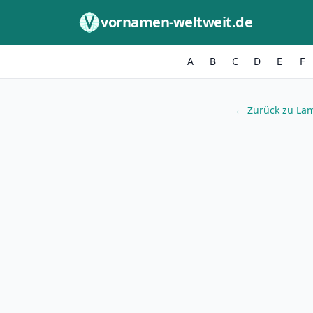
Zum Inhalt springen
vornamen-weltweit.de
A
B
C
D
E
F
← Zurück zu La