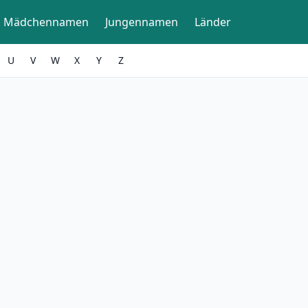
Mädchennamen
Jungennamen
Länder
U
V
W
X
Y
Z