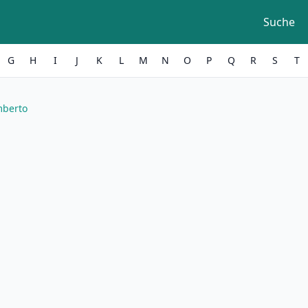
Suche
G
H
I
J
K
L
M
N
O
P
Q
R
S
T
mberto