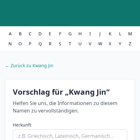
A
B
C
D
E
F
G
H
I
J
K
L
M
N
O
P
Q
R
S
T
U
V
W
X
Y
Z
← Zurück zu Kwang Jin
Vorschlag für „Kwang Jin“
Helfen Sie uns, die Informationen zu diesem
Namen zu vervollständigen.
Herkunft