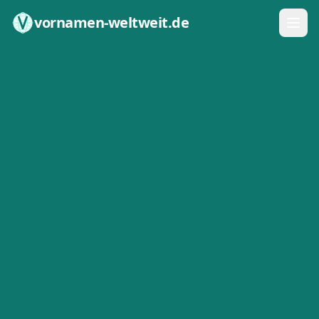
Zum Inhalt springen
vornamen-weltweit.de