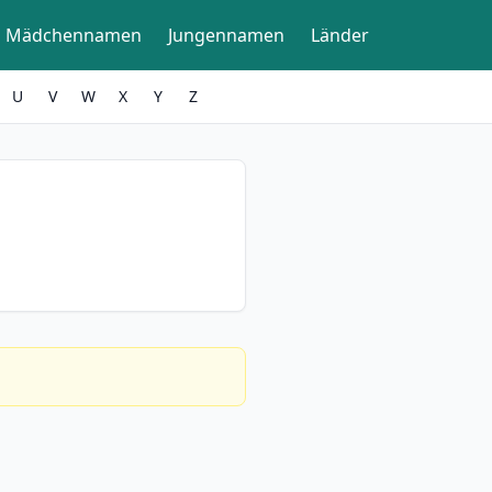
Mädchennamen
Jungennamen
Länder
U
V
W
X
Y
Z