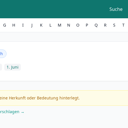
Suche
G
H
I
J
K
L
M
N
O
P
Q
R
S
T
ch
1. Juni
eine Herkunft oder Bedeutung hinterlegt.
orschlagen →