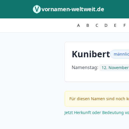
Zum Inhalt springen
vornamen-weltweit.de
A
B
C
D
E
F
Kunibert
männli
Namenstag:
12. November
Für diesen Namen sind noch k
Jetzt Herkunft oder Bedeutung v