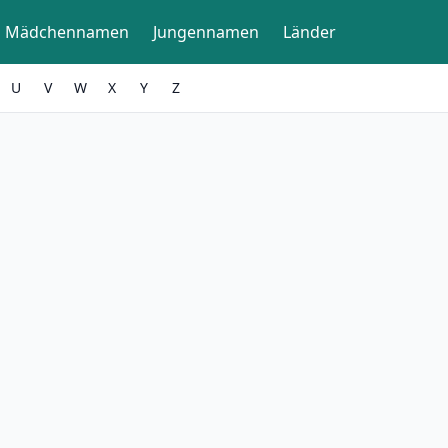
Mädchennamen
Jungennamen
Länder
U
V
W
X
Y
Z