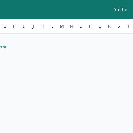
Suche
G
H
I
J
K
L
M
N
O
P
Q
R
S
T
omi