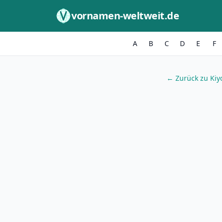
Zum Inhalt springen
vornamen-weltweit.de
A
B
C
D
E
F
← Zurück zu Kiy