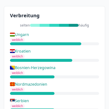
Verbreitung
selten
häufig
Ungarn
weiblich
Kroatien
weiblich
Bosnien-Herzegowina
weiblich
Nordmazedonien
weiblich
Serbien
weiblich