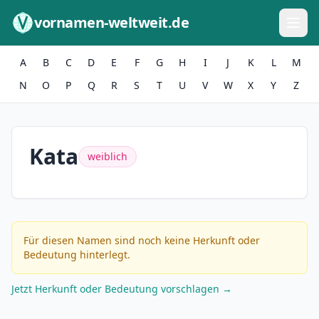
Zum Inhalt springen
vornamen-weltweit.de
A
B
C
D
E
F
G
H
I
J
K
L
M
N
O
P
Q
R
S
T
U
V
W
X
Y
Z
Kata
weiblich
Für diesen Namen sind noch keine Herkunft oder
Bedeutung hinterlegt.
Jetzt Herkunft oder Bedeutung vorschlagen →