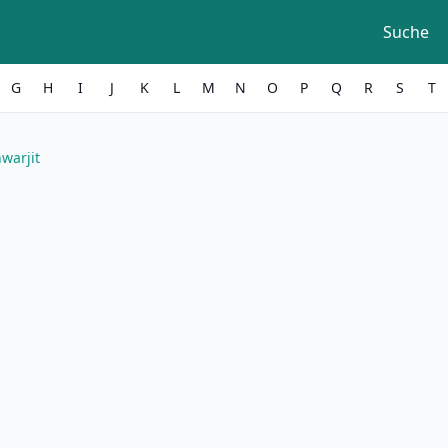
Suche
G
H
I
J
K
L
M
N
O
P
Q
R
S
T
warjit