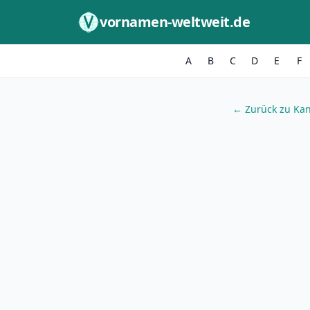
Zum Inhalt springen
vornamen-weltweit.de
A
B
C
D
E
F
← Zurück zu Kan