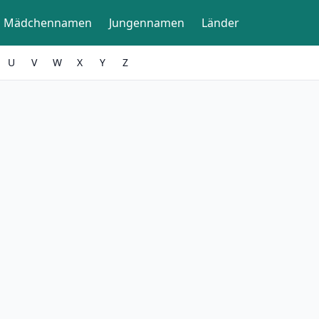
Mädchennamen
Jungennamen
Länder
U
V
W
X
Y
Z