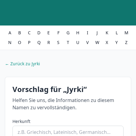
A
B
C
D
E
F
G
H
I
J
K
L
M
N
O
P
Q
R
S
T
U
V
W
X
Y
Z
← Zurück zu Jyrki
Vorschlag für „Jyrki“
Helfen Sie uns, die Informationen zu diesem
Namen zu vervollständigen.
Herkunft