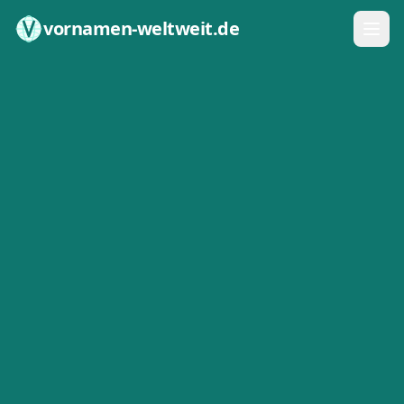
Zum Inhalt springen
vornamen-weltweit.de