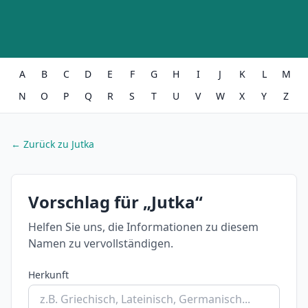
A
B
C
D
E
F
G
H
I
J
K
L
M
N
O
P
Q
R
S
T
U
V
W
X
Y
Z
← Zurück zu Jutka
Vorschlag für „Jutka“
Helfen Sie uns, die Informationen zu diesem
Namen zu vervollständigen.
Herkunft