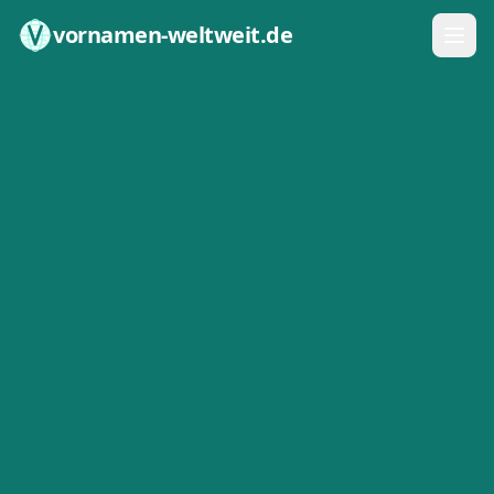
Zum Inhalt springen
vornamen-weltweit.de