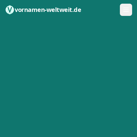
Zum Inhalt springen
vornamen-weltweit.de