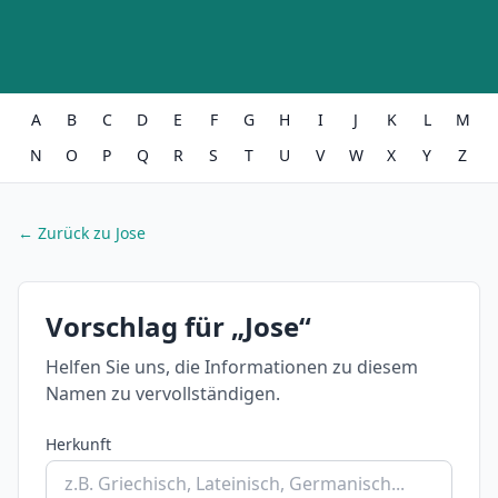
A
B
C
D
E
F
G
H
I
J
K
L
M
N
O
P
Q
R
S
T
U
V
W
X
Y
Z
← Zurück zu Jose
Vorschlag für „Jose“
Helfen Sie uns, die Informationen zu diesem
Namen zu vervollständigen.
Herkunft