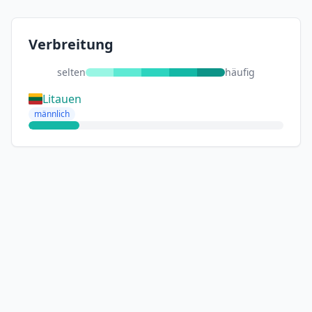
Verbreitung
selten
häufig
Litauen
männlich