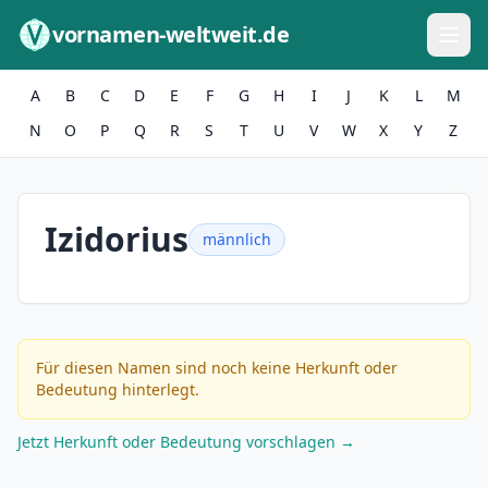
Zum Inhalt springen
vornamen-weltweit.de
A
B
C
D
E
F
G
H
I
J
K
L
M
N
O
P
Q
R
S
T
U
V
W
X
Y
Z
Izidorius
männlich
Für diesen Namen sind noch keine Herkunft oder
Bedeutung hinterlegt.
Jetzt Herkunft oder Bedeutung vorschlagen →