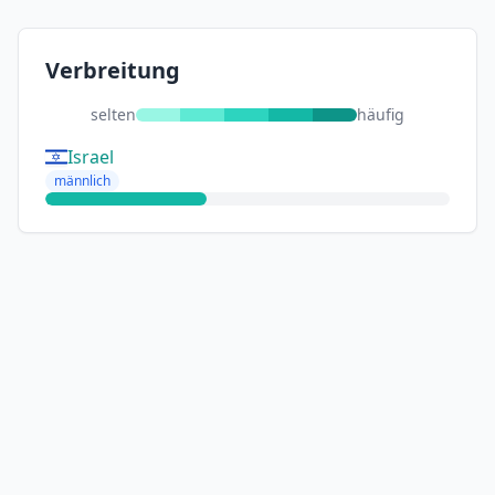
Verbreitung
selten
häufig
Israel
männlich