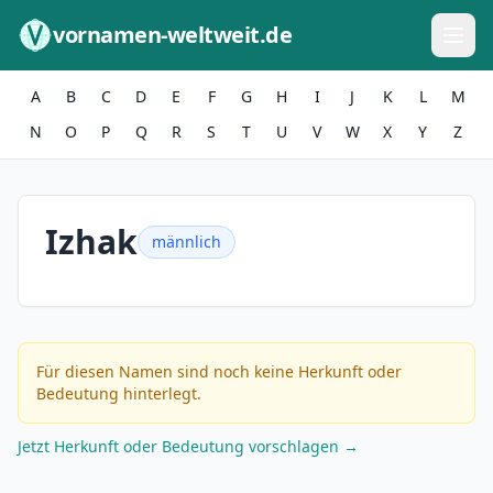
Zum Inhalt springen
vornamen-weltweit.de
A
B
C
D
E
F
G
H
I
J
K
L
M
N
O
P
Q
R
S
T
U
V
W
X
Y
Z
Izhak
männlich
Für diesen Namen sind noch keine Herkunft oder
Bedeutung hinterlegt.
Jetzt Herkunft oder Bedeutung vorschlagen →