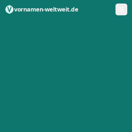
Zum Inhalt springen
vornamen-weltweit.de