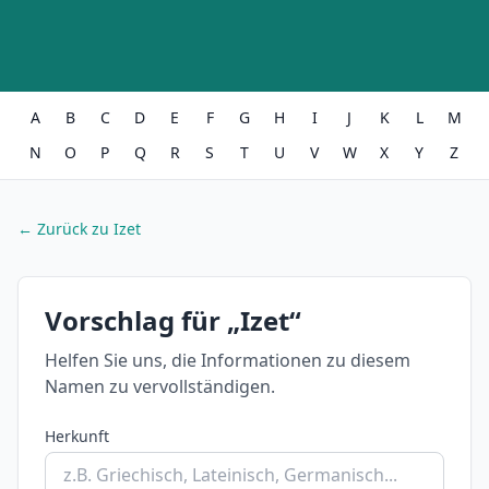
A
B
C
D
E
F
G
H
I
J
K
L
M
N
O
P
Q
R
S
T
U
V
W
X
Y
Z
← Zurück zu Izet
Vorschlag für „Izet“
Helfen Sie uns, die Informationen zu diesem
Namen zu vervollständigen.
Herkunft