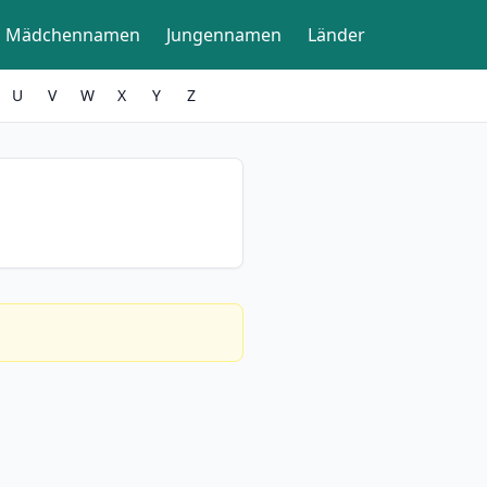
Mädchennamen
Jungennamen
Länder
U
V
W
X
Y
Z