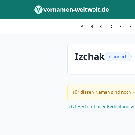
Zum Inhalt springen
vornamen-weltweit.de
A
B
C
D
E
F
Izchak
männlich
Für diesen Namen sind noch k
Jetzt Herkunft oder Bedeutung v