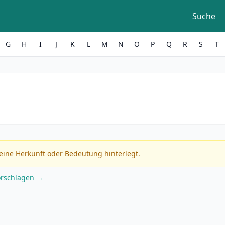
Suche
G
H
I
J
K
L
M
N
O
P
Q
R
S
T
eine Herkunft oder Bedeutung hinterlegt.
orschlagen →