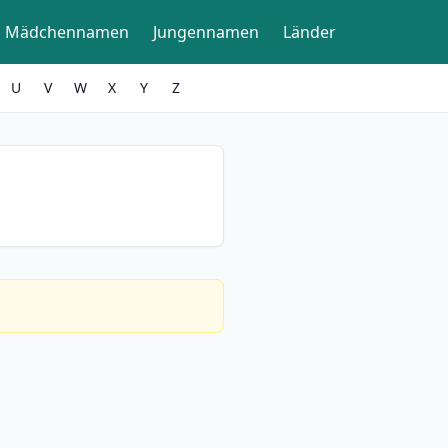
Mädchennamen
Jungennamen
Länder
U
V
W
X
Y
Z