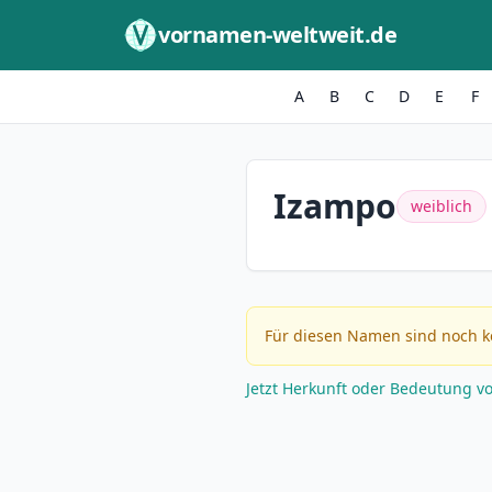
Zum Inhalt springen
vornamen-weltweit.de
A
B
C
D
E
F
Izampo
weiblich
Für diesen Namen sind noch k
Jetzt Herkunft oder Bedeutung v