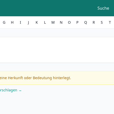
Suche
G
H
I
J
K
L
M
N
O
P
Q
R
S
T
eine Herkunft oder Bedeutung hinterlegt.
orschlagen →