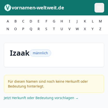
Zum Inhalt springen
vornamen-weltweit.de
A
B
C
D
E
F
G
H
I
J
K
L
M
N
O
P
Q
R
S
T
U
V
W
X
Y
Z
Izaak
männlich
Für diesen Namen sind noch keine Herkunft oder
Bedeutung hinterlegt.
Jetzt Herkunft oder Bedeutung vorschlagen →