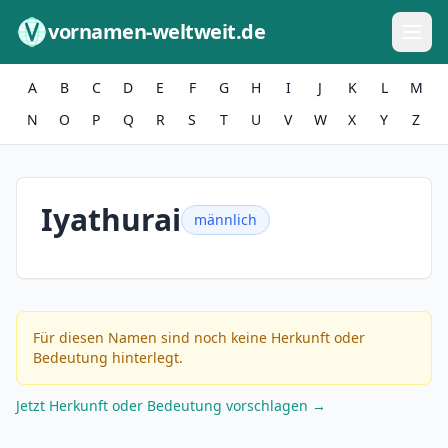
Zum Inhalt springen
vornamen-weltweit.de
A
B
C
D
E
F
G
H
I
J
K
L
M
N
O
P
Q
R
S
T
U
V
W
X
Y
Z
Iyathurai
männlich
Für diesen Namen sind noch keine Herkunft oder
Bedeutung hinterlegt.
Jetzt Herkunft oder Bedeutung vorschlagen →