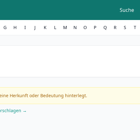
Suche
G
H
I
J
K
L
M
N
O
P
Q
R
S
T
eine Herkunft oder Bedeutung hinterlegt.
orschlagen →