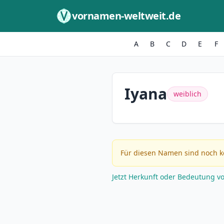
Zum Inhalt springen
vornamen-weltweit.de
A
B
C
D
E
F
Iyana
weiblich
Für diesen Namen sind noch k
Jetzt Herkunft oder Bedeutung v