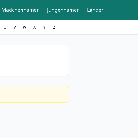
Mädchennamen
Jungennamen
Länder
U
V
W
X
Y
Z