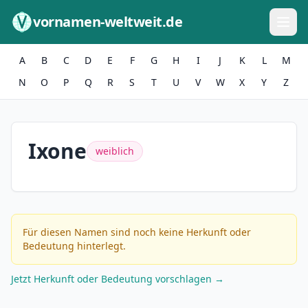
Zum Inhalt springen
vornamen-weltweit.de
A
B
C
D
E
F
G
H
I
J
K
L
M
N
O
P
Q
R
S
T
U
V
W
X
Y
Z
Ixone
weiblich
Für diesen Namen sind noch keine Herkunft oder
Bedeutung hinterlegt.
Jetzt Herkunft oder Bedeutung vorschlagen →