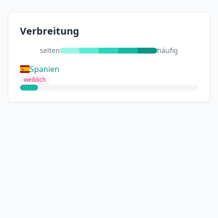
Verbreitung
selten
häufig
Spanien
weiblich