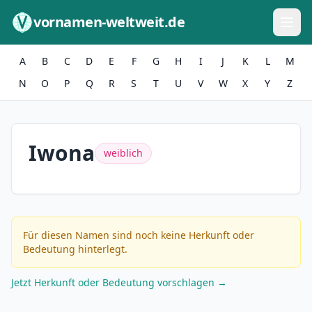
Zum Inhalt springen
vornamen-weltweit.de
A
B
C
D
E
F
G
H
I
J
K
L
M
N
O
P
Q
R
S
T
U
V
W
X
Y
Z
Iwona
weiblich
Für diesen Namen sind noch keine Herkunft oder
Bedeutung hinterlegt.
Jetzt Herkunft oder Bedeutung vorschlagen →