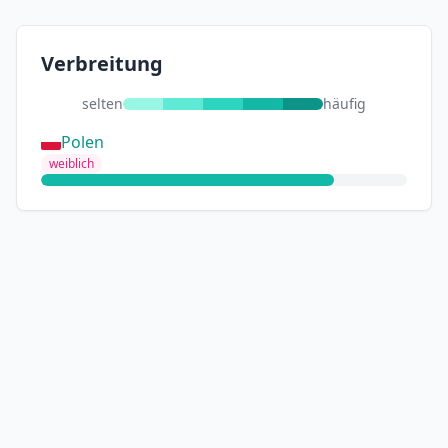
Verbreitung
selten
häufig
Polen
weiblich