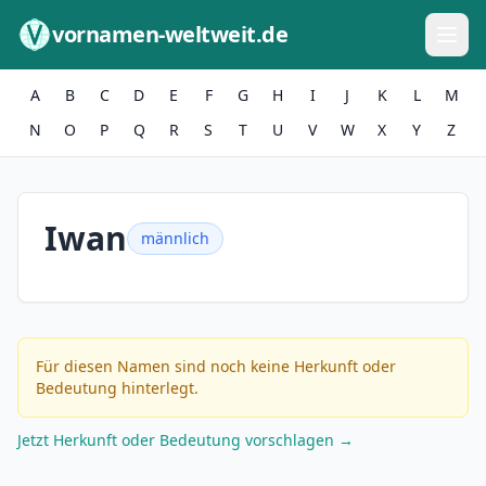
Zum Inhalt springen
vornamen-weltweit.de
A
B
C
D
E
F
G
H
I
J
K
L
M
N
O
P
Q
R
S
T
U
V
W
X
Y
Z
Iwan
männlich
Für diesen Namen sind noch keine Herkunft oder
Bedeutung hinterlegt.
Jetzt Herkunft oder Bedeutung vorschlagen →