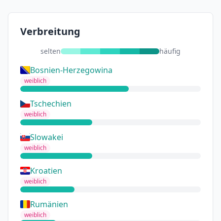
Verbreitung
selten
häufig
Bosnien-Herzegowina
weiblich
Tschechien
weiblich
Slowakei
weiblich
Kroatien
weiblich
Rumänien
weiblich