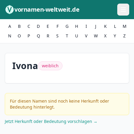
Zum Inhalt springen
vornamen-weltweit.de
A
B
C
D
E
F
G
H
I
J
K
L
M
N
O
P
Q
R
S
T
U
V
W
X
Y
Z
Ivona
weiblich
Für diesen Namen sind noch keine Herkunft oder
Bedeutung hinterlegt.
Jetzt Herkunft oder Bedeutung vorschlagen →