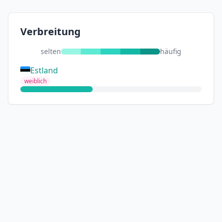
Verbreitung
selten
häufig
Estland
weiblich