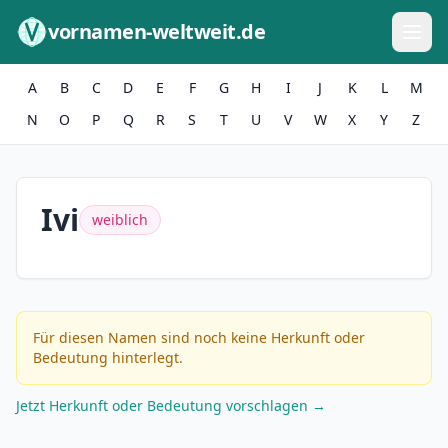
Zum Inhalt springen
vornamen-weltweit.de
A
B
C
D
E
F
G
H
I
J
K
L
M
N
O
P
Q
R
S
T
U
V
W
X
Y
Z
Ivi
weiblich
Für diesen Namen sind noch keine Herkunft oder
Bedeutung hinterlegt.
Jetzt Herkunft oder Bedeutung vorschlagen →