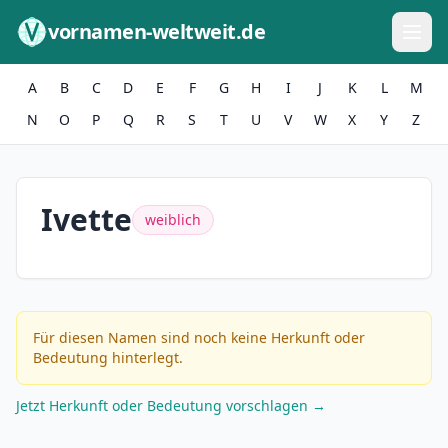
Zum Inhalt springen
vornamen-weltweit.de
A
B
C
D
E
F
G
H
I
J
K
L
M
N
O
P
Q
R
S
T
U
V
W
X
Y
Z
Ivette
weiblich
Für diesen Namen sind noch keine Herkunft oder
Bedeutung hinterlegt.
Jetzt Herkunft oder Bedeutung vorschlagen →