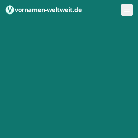
Zum Inhalt springen
vornamen-weltweit.de