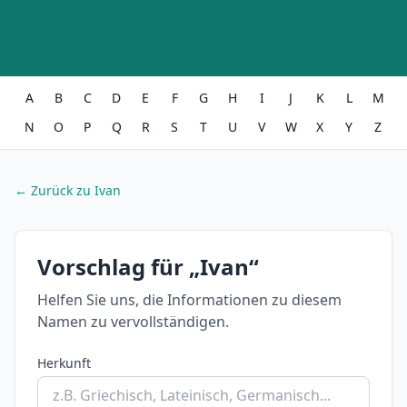
A
B
C
D
E
F
G
H
I
J
K
L
M
N
O
P
Q
R
S
T
U
V
W
X
Y
Z
← Zurück zu Ivan
Vorschlag für „Ivan“
Helfen Sie uns, die Informationen zu diesem
Namen zu vervollständigen.
Herkunft